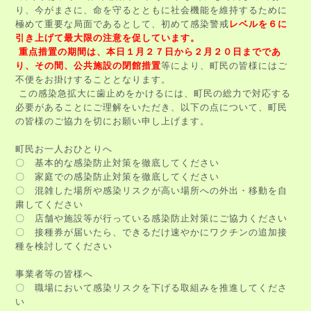
り、今がまさに、命を守るとともに社会機能を維持するために
極めて重要な局面であるとして、初めて感染警戒
レベルを６に
引き上げて最大限の注意を促しています。
重点措置の期間は、本日１月２７日から２月２０日までであ
り、その間、公共施設の閉館措置
等により、町民の皆様にはご
不便をお掛けすることとなります。
この感染急拡大に歯止めをかけるには、町民の総力で対応する
必要があることにご理解をいただき、以下の点について、町民
の皆様のご協力を切にお願い申し上げます。
町民お一人おひとりへ
〇 基本的な感染防止対策を徹底してください
〇 家庭での感染防止対策を徹底してください
〇 混雑した場所や感染リスクが高い場所への外出・移動を自
粛してください
〇 店舗や施設等が行っている感染防止対策にご協力ください
〇 接種券が届いたら、できるだけ速やかにワクチンの追加接
種を検討してください
事業者等の皆様へ
〇 職場において感染リスクを下げる取組みを推進してくださ
い