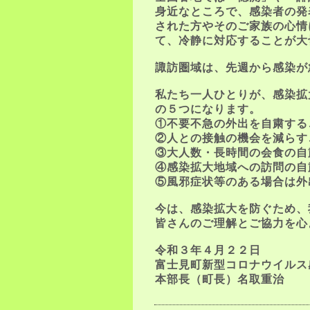
身近なところで、感染者の発
された方やそのご家族の心情
て、冷静に対応することが大
諏訪圏域は、先週から感染が
私たち一人ひとりが、感染拡
の５つになります。
①不要不急の外出を自粛する
②人との接触の機会を減らす
③大人数・長時間の会食の自
④感染拡大地域への訪問の自
⑤風邪症状等のある場合は外
今は、感染拡大を防ぐため、
皆さんのご理解とご協力を心
令和３年４月２２日
富士見町新型コロナウイルス
本部長（町長）名取重治