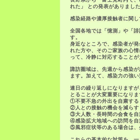
れた」 との発表がありまし
感染経路や濃厚接触者に関し
全国各地では「憶測」や「誹
す。
身近なところで、感染者が発
れた方や、そのご家族の心情
って、冷静に対応することが
諏訪圏域は、先週から感染が
ます。加えて、感染力の強い
連日の繰り返しになりますが
とることが大変重要になりま
①不要不急の外出を自粛する
②人との接触の機会を減らす
③大人数・長時間の会食を自
④感染拡大地域への訪問を自
⑤風邪症状等のある場合は、
これらの基本的な対策を、一