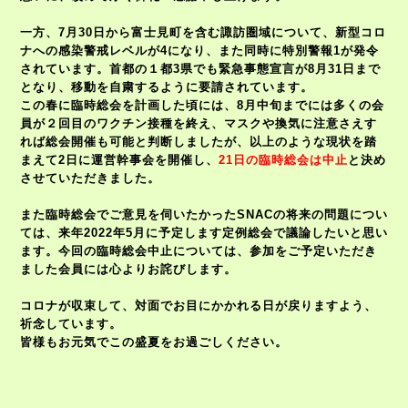
一方、
7
月
30
日から富士見町を含む諏訪圏域について、新型コロ
ナへの感染警戒レベルが
4
になり、また同時に特別警報
1
が発令
されています。首都の１都
3
県でも緊急事態宣言が
8
月
31
日まで
となり、移動を自粛するように要請されています。
この春に臨時総会を計画した頃には、
8
月中旬までには多くの会
員が２回目のワクチン接種を終え、マスクや換気に注意さえす
れば総会開催も可能と判断しましたが、以上のような現状を踏
まえて
2
日に運営幹事会を開催し、
21
日の臨時総会は中止
と決め
させていただきました。
また臨時総会でご意見を伺いたかった
SNAC
の将来の問題につい
ては、来年2022年
5
月に予定します定例総会で議論したいと思い
ます。今回の臨時総会中止については、参加をご予定いただき
ました会員には心よりお詫びします。
コロナが収束して、対面でお目にかかれる日が戻りますよう、
祈念しています。
皆様もお元気でこの盛夏をお過ごしください。